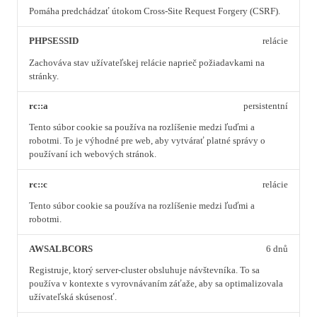
Pomáha predchádzať útokom Cross-Site Request Forgery (CSRF).
PHPSESSID
relácie
Zachováva stav užívateľskej relácie naprieč požiadavkami na
stránky.
rc::a
persistentní
Tento súbor cookie sa používa na rozlíšenie medzi ľuďmi a
robotmi. To je výhodné pre web, aby vytvárať platné správy o
používaní ich webových stránok.
rc::c
relácie
Tento súbor cookie sa používa na rozlíšenie medzi ľuďmi a
robotmi.
AWSALBCORS
6 dnů
Registruje, ktorý server-cluster obsluhuje návštevníka. To sa
používa v kontexte s vyrovnávaním záťaže, aby sa optimalizovala
užívateľská skúsenosť.