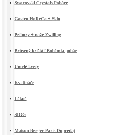
Swarovski Crystals Poháre
Gastro HoReCa + Sklo
Príbory + nože Zwilling
Brúsený krištáľ Bohémia pohár
Umelé kvety
Kvetináče
Lékué
SIGG
Maison Berger Paris Dopredaj