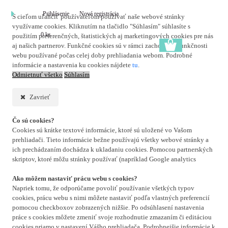
Prihlásenie
Nová registrácia
S cieľom uľahčiť používateľom používať naše webové stránky
využívame cookies. Kliknutím na tlačidlo "Súhlasím" súhlasíte s
0 ks
použitím preferenčných, štatistických aj marketingových cookies pre nás
aj našich partnerov. Funkčné cookies sú v rámci zachovania funkčnosti
webu používané počas celej doby prehliadania webom. Podrobné
informácie a nastavenia ku cookies nájdete
tu
.
Odmietnuť všetko
Súhlasím
Zavrieť
Čo sú cookies?
Cookies sú krátke textové informácie, ktoré sú uložené vo Vašom
prehliadači. Tieto informácie bežne používajú všetky webové stránky a
ich prechádzaním dochádza k ukladaniu cookies. Pomocou partnerských
skriptov, ktoré môžu stránky používať (napríklad Google analytics
Ako môžem nastaviť prácu webu s cookies?
Napriek tomu, že odporúčame povoliť používanie všetkých typov
cookies, prácu webu s nimi môžete nastaviť podľa vlastných preferencií
pomocou checkboxov zobrazených nižšie. Po odsúhlasení nastavenia
práce s cookies môžete zmeniť svoje rozhodnutie zmazaním či editáciou
cookies priamo v nastavení Vášho prehliadača. Podrobnejšie informácie k