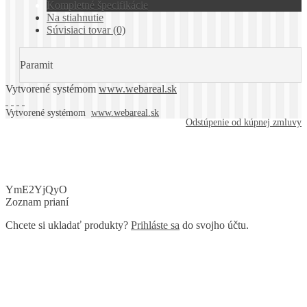
Kompletné špecifikácie
Na stiahnutie
Súvisiaci tovar (0)
Paramit
Vytvorené systémom
www.webareal.sk
Vytvorené systémom
www.webareal.sk
Odstúpenie od kúpnej zmluvy
YmE2YjQyO
Zoznam prianí
Chcete si ukladať produkty?
Prihláste sa
do svojho účtu.