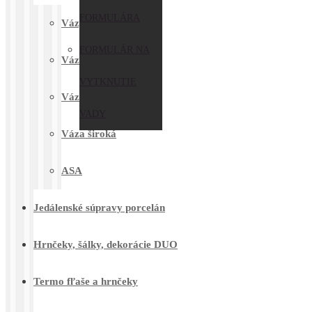
FORMULÁRA
Vázy hranaté
FORMULÁR NA
Váza úzka
VYTKNUTIE
Váza s reliefom
VADY
Váza široká
ASA
Jedálenské súpravy porcelán
Hrnčeky, šálky, dekorácie DUO
Termo fľaše a hrnčeky