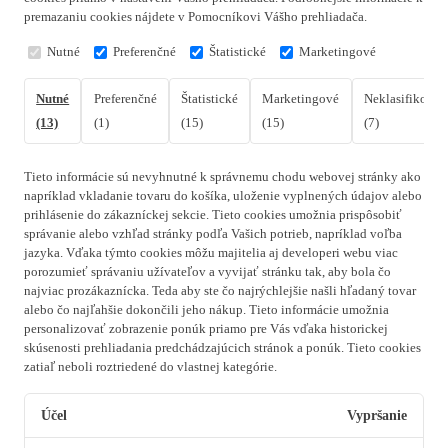
premazaniu cookies nájdete v Pomocníkovi Vášho prehliadača.
Nutné
Preferenčné
Štatistické
Marketingové
Nutné
Preferenčné
Štatistické
Marketingové
Neklasifikovan
(13)
(1)
(15)
(15)
(7)
Tieto informácie sú nevyhnutné k správnemu chodu webovej stránky ako
napríklad vkladanie tovaru do košíka, uloženie vyplnených údajov alebo
prihlásenie do zákazníckej sekcie.
Tieto cookies umožnia prispôsobiť
správanie alebo vzhľad stránky podľa Vašich potrieb, napríklad voľba
jazyka.
Vďaka týmto cookies môžu majitelia aj developeri webu viac
porozumieť správaniu užívateľov a vyvijať stránku tak, aby bola čo
najviac prozákaznícka. Teda aby ste čo najrýchlejšie našli hľadaný tovar
alebo čo najľahšie dokončili jeho nákup.
Tieto informácie umožnia
personalizovať zobrazenie ponúk priamo pre Vás vďaka historickej
skúsenosti prehliadania predchádzajúcich stránok a ponúk.
Tieto cookies
zatiaľ neboli roztriedené do vlastnej kategórie.
Účel
Vypršanie