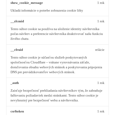
show_cookie_message
1 rok
Ukladá informácie o potrebe zobrazenia cookie lišty
__zlcmid
1 rok
Tento súbor cookie sa používa na uloženie identity návštevníka
počas návštev a preferencie návštevníka deaktivovať našu funkciu
živého chatu.
__cfruid
relácie
Tento súbor cookie je súčasťou služieb poskytovaných
spoločnosťou Cloudflare – vrátane vyrovnávania záťaže,
doručovania obsahu webových stránok a poskytovania pripojenia
DNS pre prevádzkovateľov webových stránok.
_auth
1 rok
Zaisťuje bezpečnosť prehliadania návštevníkov tým, že zabraňuje
falšovaniu požiadaviek medzi stránkami. Tento súbor cookie je
nevyhnutný pre bezpečnosť webu a návštevníka.
csrftoken
1 rok